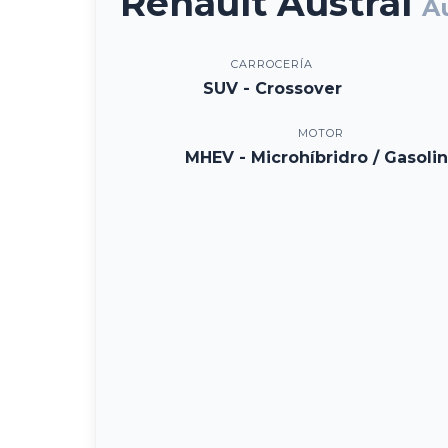
Renault Austral
A
CARROCERÍA
SUV - Crossover
MOTOR
MHEV - Microhíbridro / Gasoli