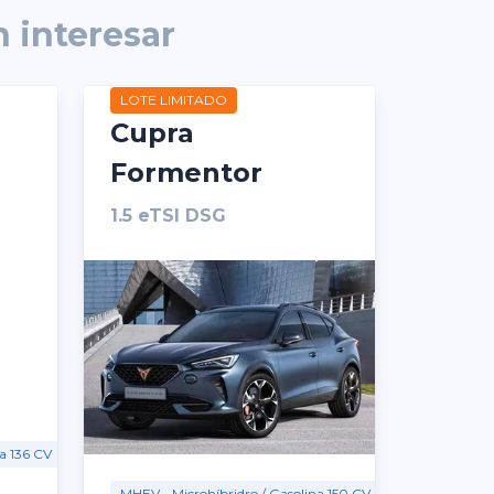
 interesar
LOTE LIMITADO
Cupra
Formentor
1.5 eTSI DSG
a 136 CV
MHEV - Microhíbridro / Gasolina 150 CV