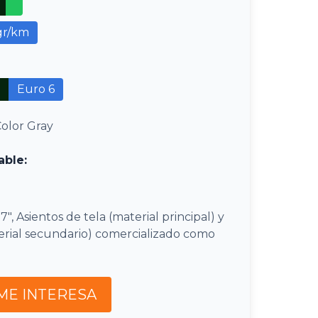
gr/km
Euro 6
olor Gray
able:
, Asientos de tela (material principal) y
terial secundario) comercializado como
ME INTERESA