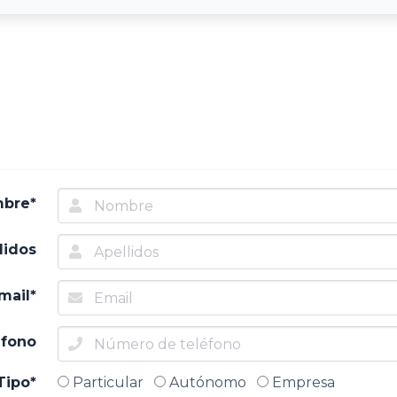
bre*
lidos
mail*
éfono
Tipo*
Particular
Autónomo
Empresa