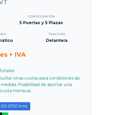
CVT
CONFIGURACIÓN
5 Puertas y 5 Plazas
BIO
TRACCIÓN
ático
Delantera
es + IVA
totales
nsultar otras cuotas para condiciones de
u medida. Posibilidad de aportar una
a cuota mensual.
.00 l/100 kms