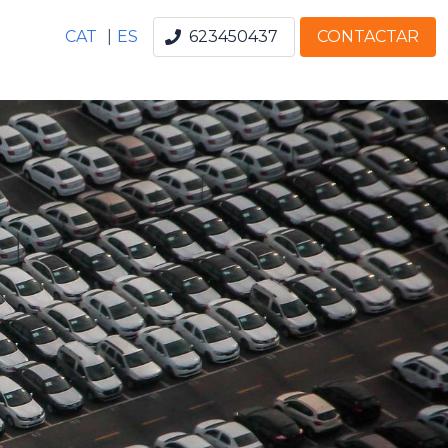
CAT
|
ES
623450437
CONTACTAR