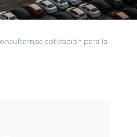
onsultarnos cotización para la