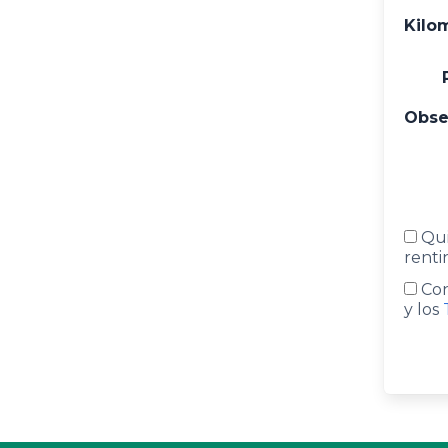
Kilo
Obse
Qui
renti
Con
y los