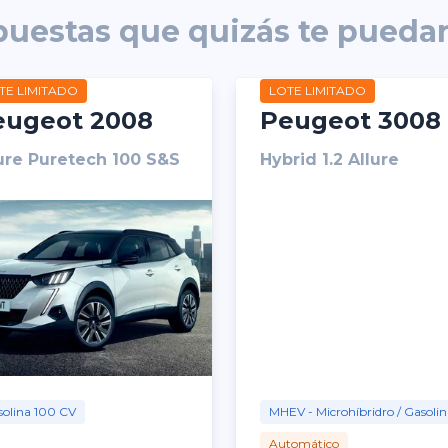
puestas que quizás te puedan
TE LIMITADO
LOTE LIMITADO
eugeot 2008
Peugeot 3008
ure Puretech 100 S&S
Hybrid 1.2 Allure
olina 100 CV
MHEV - Microhíbridro / Gasolin
Automático