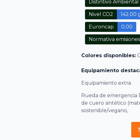
Distintivo Ambiental
Nivel CO2
142.00 
Euroncap
0.00
Normativa emisiones
Colores disponibles:
C
Equipamiento destac
Equipamiento extra
Rueda de emergencia 17"
de cuero sintético (ma
sostenible/vegano,