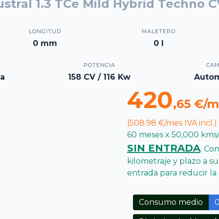
ustral 1.3 TCe Mild Hybrid Techno 
LONGITUD
MALETERO
0 mm
0 l
POTENCIA
CAM
na
158 CV / 116 Kw
Autom
420
,65 €/m
(508.98 €/mes IVA incl.)
60 meses x 50,000 kms/
SIN ENTRADA
. Co
kilometraje y plazo a s
entrada para reducir l
Consumo medio
0