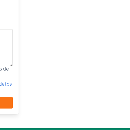
s de
 datos