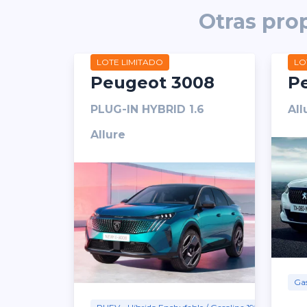
Otras pro
LOTE LIMITADO
LO
Peugeot 3008
P
PLUG-IN HYBRID 1.6
All
Allure
Gas