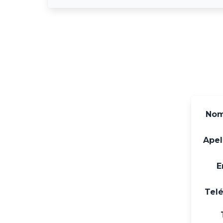
Nom
Apel
E
Tel