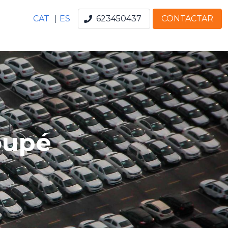
CAT
|
ES
623450437
CONTACTAR
oupé