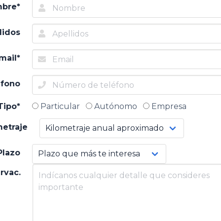
bre*
lidos
mail*
éfono
Tipo*
Particular
Autónomo
Empresa
metraje
Plazo
rvac.