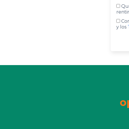
Qui
renti
Con
y los
o