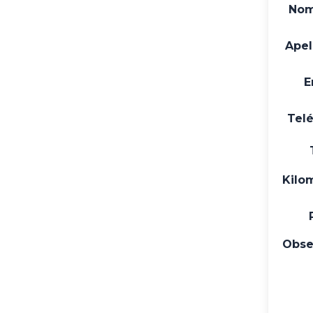
Nom
Apel
E
Tel
Kilo
Obse