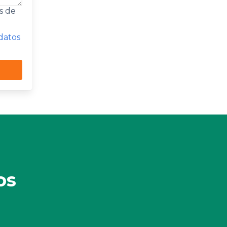
s de
 datos
os