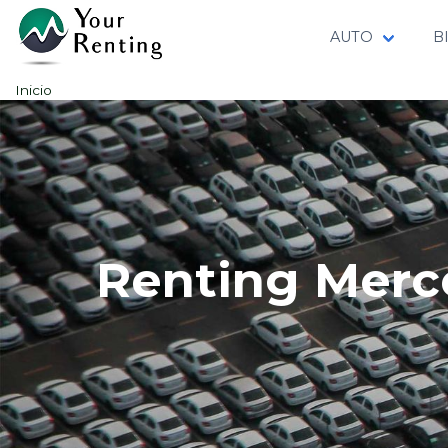
AUTO
B
Inicio
Renting Merc