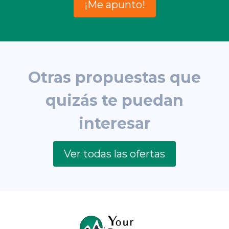
¡Me apunto!
Otras propuestas que
quizás te puedan
interesar
Ver todas las ofertas